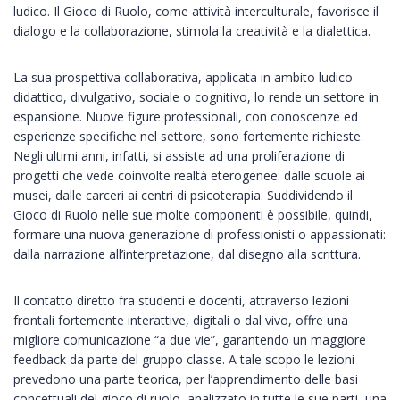
ludico. Il Gioco di Ruolo, come attività interculturale, favorisce il
dialogo e la collaborazione, stimola la creatività e la dialettica.
La sua prospettiva collaborativa, applicata in ambito ludico-
didattico, divulgativo, sociale o cognitivo, lo rende un settore in
espansione. Nuove figure professionali, con conoscenze ed
esperienze specifiche nel settore, sono fortemente richieste.
Negli ultimi anni, infatti, si assiste ad una proliferazione di
progetti che vede coinvolte realtà eterogenee: dalle scuole ai
musei, dalle carceri ai centri di psicoterapia. Suddividendo il
Gioco di Ruolo nelle sue molte componenti è possibile, quindi,
formare una nuova generazione di professionisti o appassionati:
dalla narrazione all’interpretazione, dal disegno alla scrittura.
Il contatto diretto fra studenti e docenti, attraverso lezioni
frontali fortemente interattive, digitali o dal vivo, offre una
migliore comunicazione “a due vie”, garantendo un maggiore
feedback da parte del gruppo classe. A tale scopo le lezioni
prevedono una parte teorica, per l’apprendimento delle basi
concettuali del gioco di ruolo, analizzato in tutte le sue parti, una