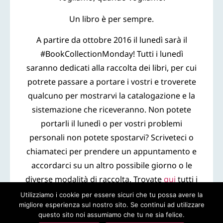
Un libro è per sempre.
A partire da ottobre 2016 il lunedì sarà il
#BookCollectionMonday! Tutti i lunedì
saranno dedicati alla raccolta dei libri, per cui
potrete passare a portare i vostri e troverete
qualcuno per mostrarvi la catalogazione e la
sistemazione che riceveranno. Non potete
portarli il lunedì o per vostri problemi
personali non potete spostarvi? Scriveteci o
chiamateci per prendere un appuntamento e
accordarci su un altro possibile giorno o le
diverse modalità di raccolta. Trovate
qui
tutti i
nostri contatti.
Utilizziamo i cookie per essere sicuri che tu possa avere la
migliore esperienza sul nostro sito. Se continui ad utilizzare
questo sito noi assumiamo che tu ne sia felice.