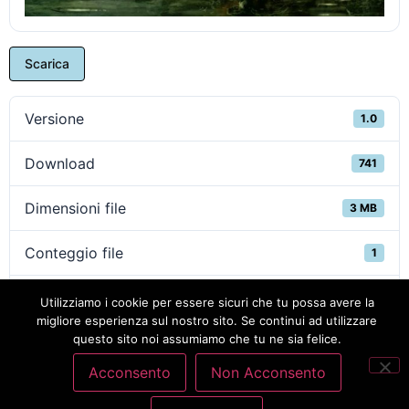
Scarica
Versione
1.0
Download
741
Dimensioni file
3 MB
Conteggio file
1
Data di creazione
18 Settembre 2020
Utilizziamo i cookie per essere sicuri che tu possa avere la
migliore esperienza sul nostro sito. Se continui ad utilizzare
questo sito noi assumiamo che tu ne sia felice.
Ultimo aggiornamento
18 Settembre 2020
Acconsento
Non Acconsento
Riepiloghi Custode