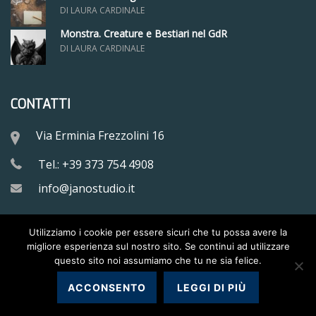
DI LAURA CARDINALE
Monstra. Creature e Bestiari nel GdR
DI LAURA CARDINALE
CONTATTI
Via Erminia Frezzolini 16
Tel.: +39 373 754 4908
info@janostudio.it
Utilizziamo i cookie per essere sicuri che tu possa avere la
migliore esperienza sul nostro sito. Se continui ad utilizzare
questo sito noi assumiamo che tu ne sia felice.
Copyright © 2017-2024
Jano Studio S.r.l.
ACCONSENTO
LEGGI DI PIÙ